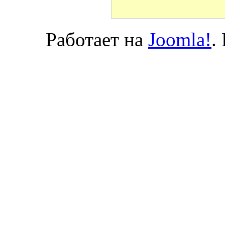
Работает на
Joomla!
.