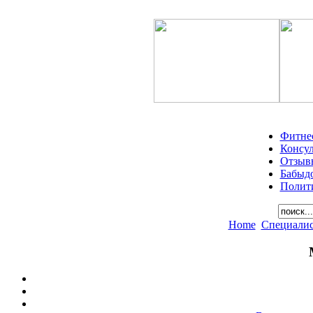
Фитне
Консу
Отзыв
Бабыд
Полит
Home
Специали