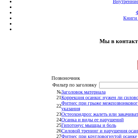
Внутренние
Книги 
Мы в контакт
Позвоночник
Фильтр по заголовку
№
Заголовок материала
21
Коррекция осанки: нужен ли силов
Фитнес при грыже межпозвонковог
22
указания
23
Остеохондроз: жалеть или закачива
24
Осанка и виды ее нарушений
25
Гипотонус мышцы и боль
26
Силовой тренинг и нарушения оса
27
Фитнес при кругловогнутой осанке