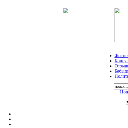
Фитне
Консу
Отзыв
Бабыд
Полит
Ho