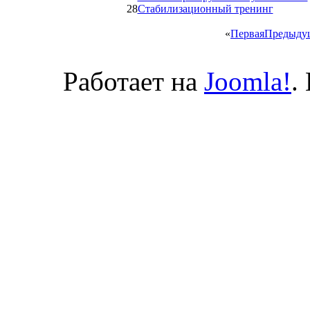
28
Стабилизационный тренинг
«
Первая
Предыду
Работает на
Joomla!
.